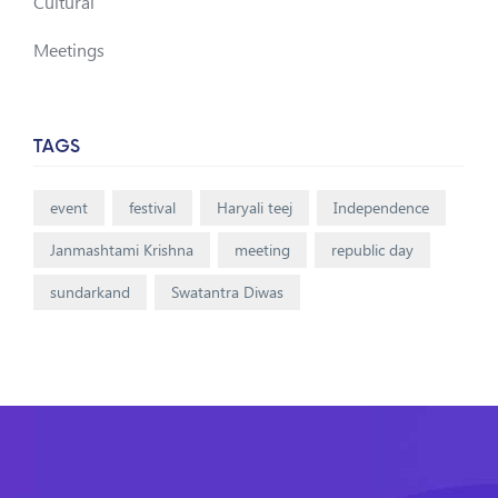
Cultural
Meetings
TAGS
event
festival
Haryali teej
Independence
Janmashtami Krishna
meeting
republic day
sundarkand
Swatantra Diwas